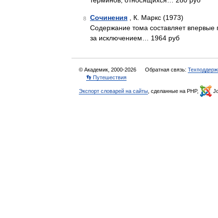
терминов, относящихся… 280 руб
Сочинения
, К. Маркс (1973)
8
Содержание тома составляет впервые п
за исключением… 1964 руб
© Академик, 2000-2026
Обратная связь:
Техподдерж
👣 Путешествия
Экспорт словарей на сайты
, сделанные на PHP,
Jo