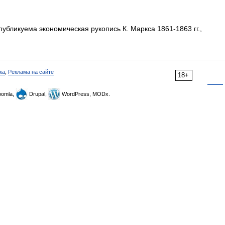
убликуема экономическая рукопись К. Маркса 1861-1863 гг.,
ка
,
Реклама на сайте
18+
omla,
Drupal,
WordPress, MODx.