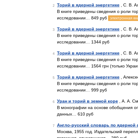
Торий в ядерной энергетике
, С. В. 
2
В книге приведены сведения о роли то
исследовании… 849 руб
электронная кн
Торий в ядерной энергетике
, С. В. А
3
В книге приведены сведения о роли то
исследовании… 1344 руб
Торий в ядерной энергетике
, С. В. А
4
В книге приведены сведения о роли то
исследовании… 1564 грн (только Украи
Торий в ядерной энергетике
, Алексе
5
В книге приведены сведения о роли то
исследовании… 999 руб
Уран и торий в земной коре
, А. А. С
6
В монографии на основе обобщения оп
данных… 610 руб
Англо-русский словарь по ядерной 
7
Москва, 1955 год. Издательский переп