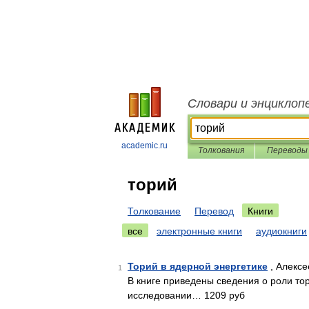
Словари и энциклоп
academic.ru
Толкования
Переводы
торий
Толкование
Перевод
Книги
все
электронные книги
аудиокниги
Торий в ядерной энергетике
, Алексе
1
В книге приведены сведения о роли то
исследовании… 1209 руб